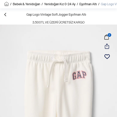
/
Bebek & Yenidoğan
/
Yenidoğan Kız 0-24 Ay
/
Eşofman Altı
/
Gap Logo Vi
Gap Logo Vintage Soft Jogger Eşofman Altı
3.500TL VE ÜZERI ÜCRETSIZ KARGO
0