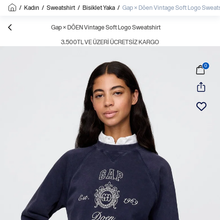
/
Kadın
/
Sweatshirt
/
Bisiklet Yaka
/
Gap × Dôen Vintage Soft Logo Sweats
Gap × DÔEN Vintage Soft Logo Sweatshirt
3.500TL VE ÜZERI ÜCRETSIZ KARGO
0