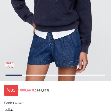
Gap ×
DÔEN
%33
1.999,99 TL
2.999,95 TL
Renk:
Lacivert