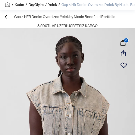
/
Kadın
/
Dış Giyim
/
Yelek
/
Gap × Hfr Denim Oversized Yelek By Nicole Ben
Gap × HFR Denim Oversized Yelek by Nicole Benefield Portfolio
3.500TL VE ÜZERI ÜCRETSIZ KARGO
0