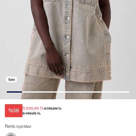
Sale
5.299,99 TL
6.799,99 TL
%38
8.499,95 TL
Renk:
Açık Mavi