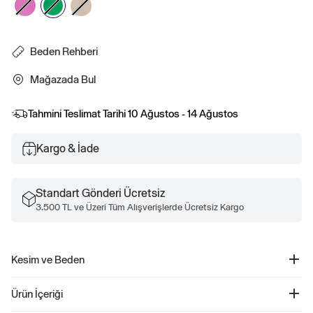
Beden Rehberi
Mağazada Bul
Tahmini Teslimat Tarihi
10 Ağustos - 14 Ağustos
Kargo & İade
Standart Gönderi Ücretsiz
3.500 TL ve Üzeri Tüm Alışverişlerde Ücretsiz Kargo
Kesim ve Beden
Kolay giyilebilir. Rahat kesim Daha fazla uyum ve beden bilgisi için Beden
Ürün İçeriği
Kılavuzumuza göz atın.