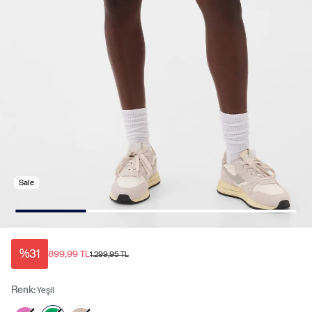
Sale
%31
899,99 TL
1.299,95 TL
Renk:
Yeşil