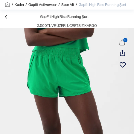
/
Kadın
/
Gapfit Activewear
/
Spor Alt
/
Gapfit High Rise Running Şort
GapFit High Rise Running Şort
3.500TL VE ÜZERI ÜCRETSIZ KARGO
0