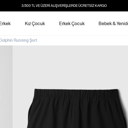
3.500 TL VE ÜZERİ ALIŞVERİŞLERDE ÜCRETSİZ KARGO
Erkek
Kız Çocuk
Erkek Çocuk
Bebek & Yeni
 Dolphin Running Şort