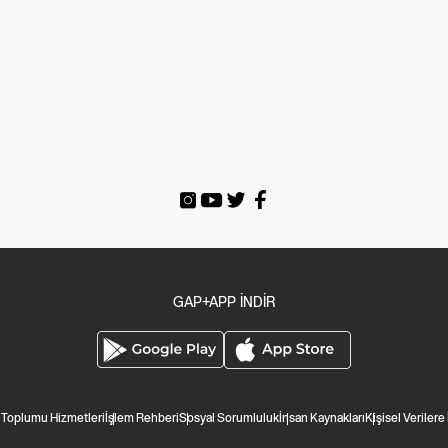
GAP+APP İNDİR
i Toplumu Hizmetleri
İşlem Rehberi
Sosyal Sorumluluk
İnsan Kaynakları
Kişisel Verilere