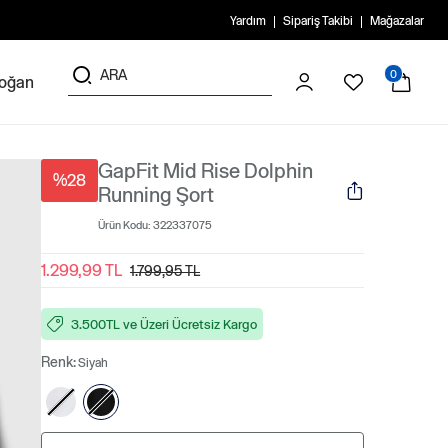
Yardım
Sipariş Takibi
Mağazalar
0
doğan
GapFit Mid Rise Dolphin
%28
Running Şort
Ürün Kodu:
322337075
1.299,99 TL
1.799,95 TL
3.500TL ve Üzeri Ücretsiz Kargo
Renk:
Siyah