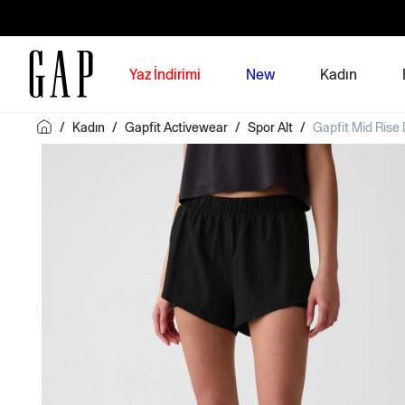
Yaz İndirimi
New
Kadın
/
Kadın
/
Gapfit Activewear
/
Spor Alt
/
Gapfit Mid Rise