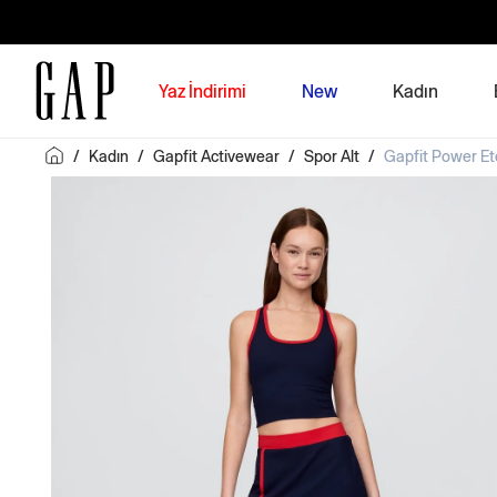
Yaz İndirimi
New
Kadın
/
Kadın
/
Gapfit Activewear
/
Spor Alt
/
Gapfit Power Et