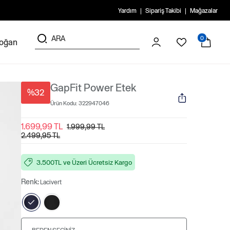
Yardım
Sipariş Takibi
Mağazalar
0
doğan
GapFit Power Etek
%32
Ürün Kodu:
322947046
1.699,99 TL
1.999,99 TL
2.499,95 TL
3.500TL ve Üzeri Ücretsiz Kargo
Renk:
Lacivert