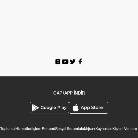
GAP+APP İNDİR
i Toplumu Hizmetleri
İşlem Rehberi
Sosyal Sorumluluk
İnsan Kaynakları
Kişisel Verilere