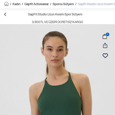
/
Kadın
/
Gapfit Activewear
/
Sporcu Sütyeni
/
Gapfit Studio Uzun Kesim 
GapFit Studio Uzun Kesim Spor Sütyeni
3.500TL VE ÜZERI ÜCRETSIZ KARGO
0