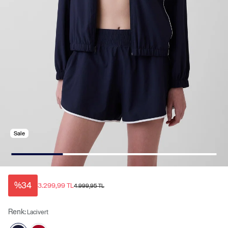
Sale
%34
3.299,99 TL
4.999,95 TL
Renk:
Lacivert