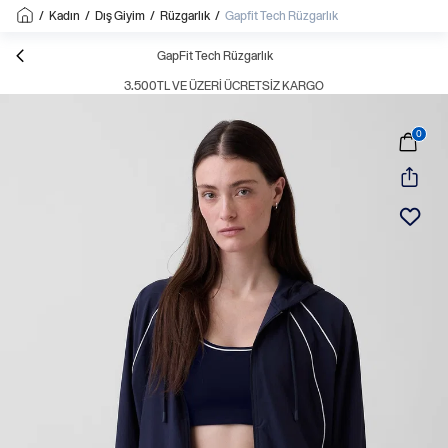
/
Kadın
/
Dış Giyim
/
Rüzgarlık
/
Gapfit Tech Rüzgarlık
GapFit Tech Rüzgarlık
3.500TL VE ÜZERI ÜCRETSIZ KARGO
0