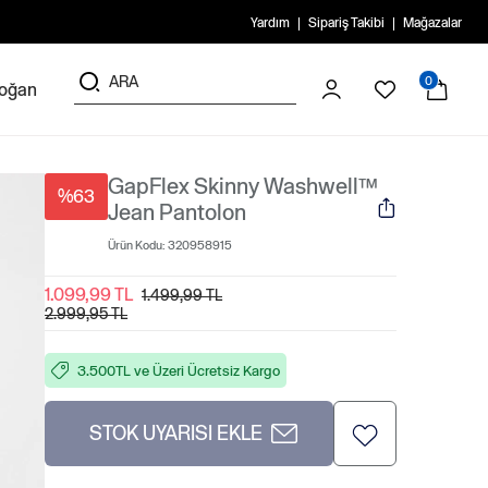
Yardım
Sipariş Takibi
Mağazalar
0
doğan
GapFlex Skinny Washwell™
%63
Jean Pantolon
Ürün Kodu:
320958915
1.099,99 TL
1.499,99 TL
2.999,95 TL
3.500TL ve Üzeri Ücretsiz Kargo
STOK UYARISI EKLE