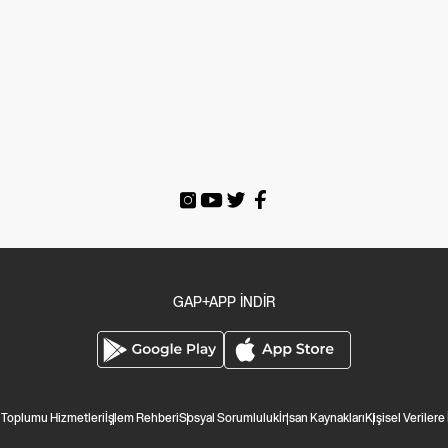
GAP+APP İNDİR
i Toplumu Hizmetleri
İşlem Rehberi
Sosyal Sorumluluk
İnsan Kaynakları
Kişisel Verilere