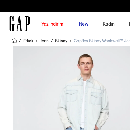
Yaz İndirimi
New
Kadın
/
Erkek
/
Jean
/
Skinny
/
Gapflex Skinny Washwell™ Je