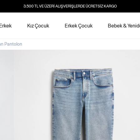
3.500 TL VE ÜZERİ ALIŞVERİŞLERDE ÜCRETSİZ KARGO
Erkek
Kız Çocuk
Erkek Çocuk
Bebek & Yeni
an Pantolon