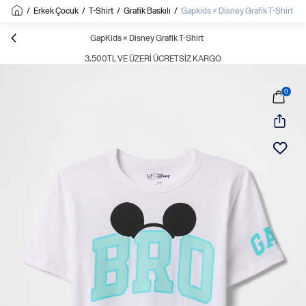
/
Erkek Çocuk
/
T-Shirt
/
Grafik Baskılı
/
Gapkids × Disney Grafik T-Shirt
GapKids × Disney Grafik T-Shirt
3.500TL VE ÜZERI ÜCRETSIZ KARGO
0