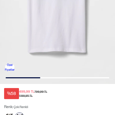
Özel
Fiyatlar
499,99 TL
799,99 TL
%58
1.199,95 TL
Renk:
Çok Renkli