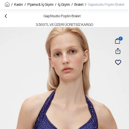
/
Kadın
/
Pijama & İç Giyim
/
İç Giyim
/
Bralet
/
Gapstudio Poplin Bralet
GapStudio Poplin Bralet
3.500TL VE ÜZERI ÜCRETSIZ KARGO
0