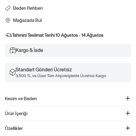
Beden Rehberi
Mağazada Bul
Tahmini Teslimat Tarihi
10 Ağustos - 14 Ağustos
Kargo & İade
Standart Gönderi Ücretsiz
3.500 TL ve Üzeri Tüm Alışverişlerde Ücretsiz Kargo
Kesim ve Beden
Daha fazla beden ve ölçü bilgisi için, Beden Tablosu'muza göz atın.
Ürün İçeriği
Grafik Baskılı Çorap - 851879
Özellikler
Ürün Kodu: 851879
Bu çorap, %12 Geri Dönüştürülmüş polyester içermektedir. İşlenmemiş