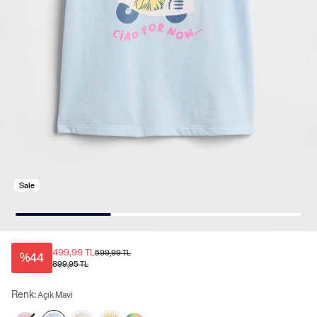
Sale
499,99 TL
599,99 TL
%44
899,95 TL
Renk:
Açık Mavi