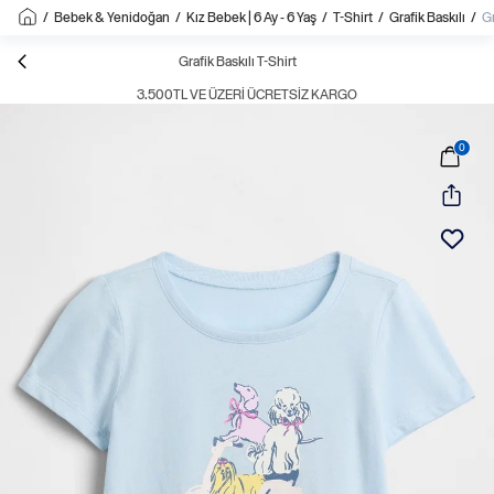
/
Bebek & Yenidoğan
/
Kız Bebek | 6 Ay - 6 Yaş
/
T-Shirt
/
Grafik Baskılı
/
Gr
Grafik Baskılı T-Shirt
3.500TL VE ÜZERI ÜCRETSIZ KARGO
0