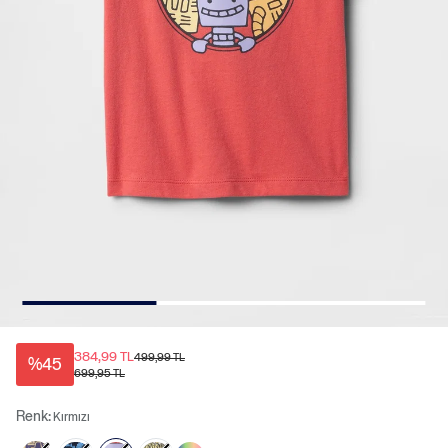
384,99 TL
499,99 TL
%45
699,95 TL
Renk:
Kırmızı