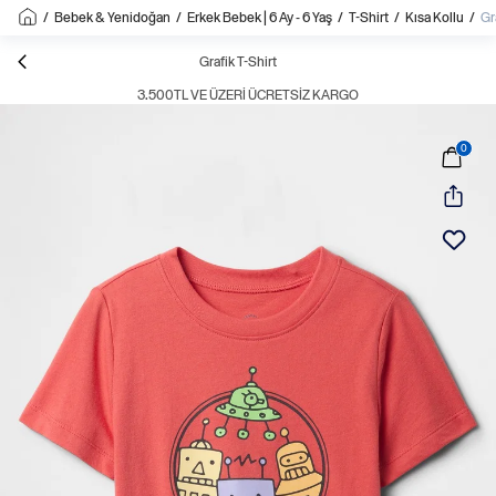
/
Bebek & Yenidoğan
/
Erkek Bebek | 6 Ay - 6 Yaş
/
T-Shirt
/
Kısa Kollu
/
Gr
Grafik T-Shirt
3.500TL VE ÜZERI ÜCRETSIZ KARGO
0