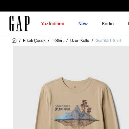
Yaz İndirimi
New
Kadın
/
Erkek Çocuk
/
T-Shirt
/
Uzun Kollu
/
Grafikli T-Shirt