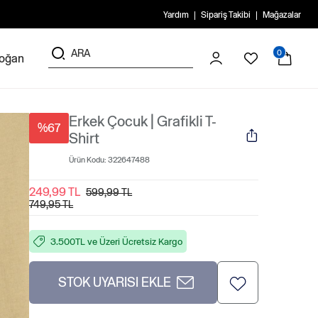
Yardım
Sipariş Takibi
Mağazalar
0
doğan
Erkek Çocuk | Grafikli T-
%67
Shirt
Ürün Kodu:
322647488
249,99 TL
599,99 TL
749,95 TL
3.500TL ve Üzeri Ücretsiz Kargo
STOK UYARISI EKLE