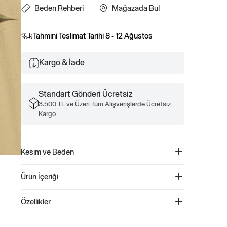
Beden Rehberi
Mağazada Bul
Tahmini Teslimat Tarihi
8 - 12 Ağustos
Kargo & İade
Standart Gönderi Ücretsiz
3.500 TL ve Üzeri Tüm Alışverişlerde Ücretsiz
Kargo
Kesim ve Beden
Kolay giyilebilir. Rahat kesim Daha fazla uyum ve beden
Ürün İçeriği
bilgisi için Beden Kılavuzumuza göz atın.
Grafikli T-Shirt - 517758
Özellikler
Ürün Kodu: 517758
Çocuğunuzun gardırobuna neşe katacak bu yumuşak
%100 Pamuk.
pamuklu grafik t-shirt, hem konforu hem de eğlenceli