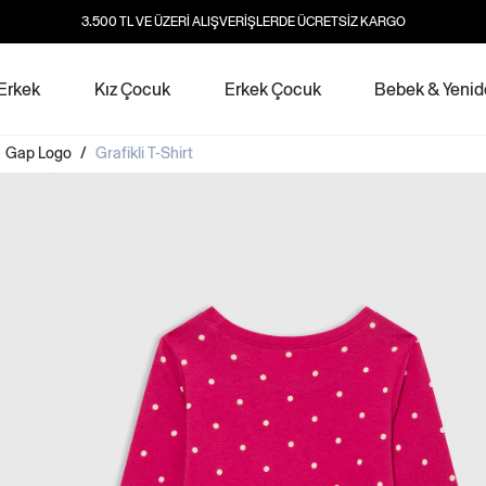
3.500 TL VE ÜZERİ ALIŞVERİŞLERDE ÜCRETSİZ KARGO
Erkek
Kız Çocuk
Erkek Çocuk
Bebek & Yeni
/
Gap Logo
/
Grafikli T-Shirt