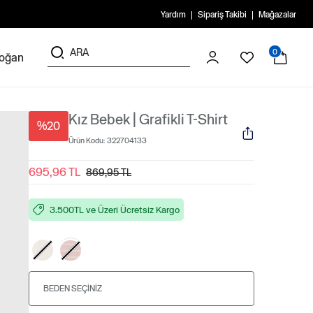
Yardım
Sipariş Takibi
Mağazalar
0
doğan
Kız Bebek | Grafikli T-Shirt
%20
Ürün Kodu:
322704133
695,96 TL
869,95 TL
3.500TL ve Üzeri Ücretsiz Kargo
BEDEN SEÇINIZ