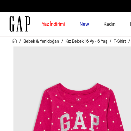
Yaz İndirimi
New
Kadın
/
Bebek & Yenidoğan
/
Kız Bebek | 6 Ay - 6 Yaş
/
T-Shirt