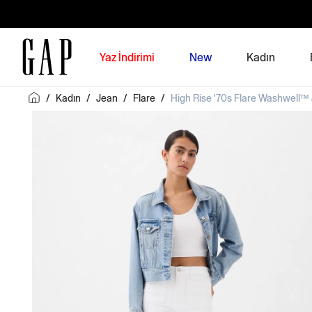
Yaz İndirimi
New
Kadın
/
Kadın
/
Jean
/
Flare
/
High Rise '70s Flare Washwell™