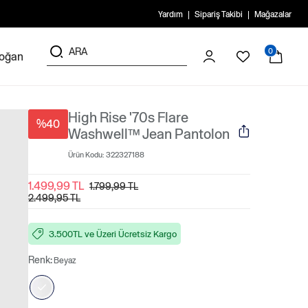
Yardım
Sipariş Takibi
Mağazalar
0
doğan
High Rise '70s Flare
%40
Washwell™ Jean Pantolon
Ürün Kodu:
322327188
1.499,99 TL
1.799,99 TL
2.499,95 TL
3.500TL ve Üzeri Ücretsiz Kargo
Renk:
Beyaz