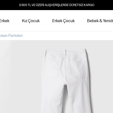
3.500 TL VE ÜZERİ ALIŞVERİŞLERDE ÜCRETSİZ KARGO
Erkek
Kız Çocuk
Erkek Çocuk
Bebek & Yeni
 Jean Pantolon