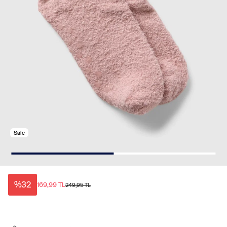
Sale
%32
169,99 TL
249,95 TL