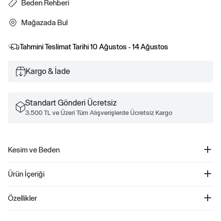
Beden Rehberi
Mağazada Bul
Tahmini Teslimat Tarihi
10 Ağustos - 14 Ağustos
Kargo & İade
Standart Gönderi Ücretsiz
3.500 TL ve Üzeri Tüm Alışverişlerde Ücretsiz Kargo
Kesim ve Beden
Daha fazla uyum ve beden bilgisi için Beden Kılavuzumuza göz atın.
Ürün İçeriği
Kalp Desenli Cozy Çorap - 626140
Özellikler
Ürün Kodu: 626140
Yumuşacık ve sıcak tutan örgü yapısıyla tasarlanan bu çocuk çorapları, hem
%60 Geri Dönüştürülmüş Polyester, %38 Polyester, %2 Elastan.
konforu hem de çevre dostu bir yaklaşımı bir arada sunuyor. Güçlendirilmiş