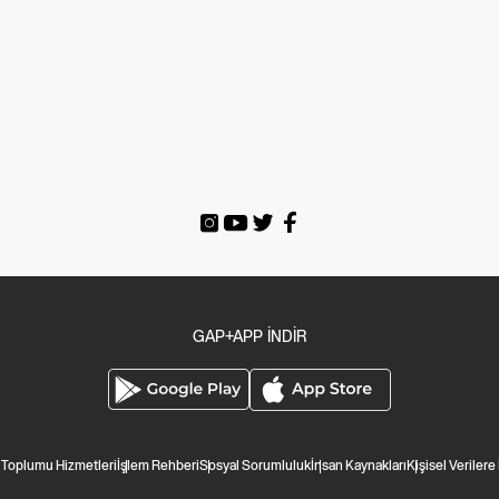
GAP+APP İNDİR
i Toplumu Hizmetleri
İşlem Rehberi
Sosyal Sorumluluk
İnsan Kaynakları
Kişisel Verilere