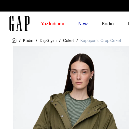
Yaz İndirimi
New
Kadın
/
Kadın
/
Dış Giyim
/
Ceket
/
Kapüşonlu Crop Ceket