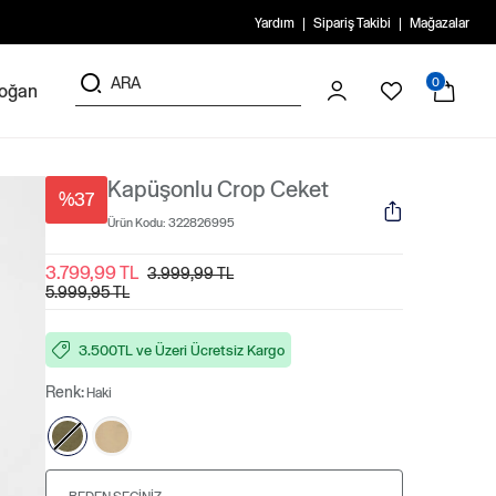
Yardım
Sipariş Takibi
Mağazalar
0
doğan
Kapüşonlu Crop Ceket
%37
Ürün Kodu:
322826995
3.799,99 TL
3.999,99 TL
5.999,95 TL
3.500TL ve Üzeri Ücretsiz Kargo
Renk:
Haki