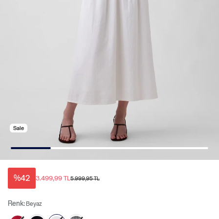
Sale
%42
3.499,99 TL
5.999,95 TL
Renk:
Beyaz