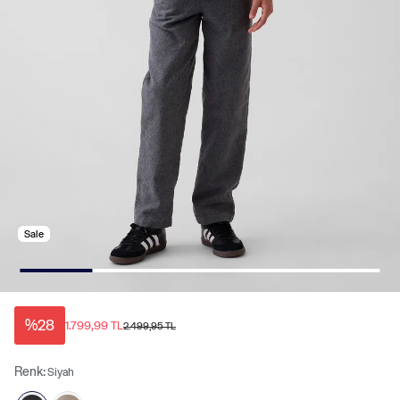
Sale
%28
1.799,99 TL
2.499,95 TL
Renk:
Siyah