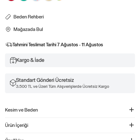
Beden Rehberi
Mağazada Bul
Tahmini Teslimat Tarihi
7 Ağustos - 11 Ağustos
Kargo & İade
Standart Gönderi Ücretsiz
3.500 TL ve Üzeri Tüm Alışverişlerde Ücretsiz Kargo
Kesim ve Beden
İçeriği, içine veya dışına sokularak giyilmek üzere tasarlanmıştır.
Ürün İçeriği
Düz, rahat bir kesim.
Kalçanın altında bitiyor.
Keten Karışımlı Easy Gömlek - 889120