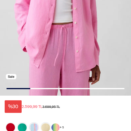
Sale
%30
2.599,99 TL
3.699,95 TL
+
5