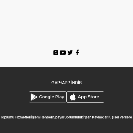
GAP+APP İNDİR
i Toplumu Hizmetleri
İşlem Rehberi
Sosyal Sorumluluk
İnsan Kaynakları
Kişisel Verilere