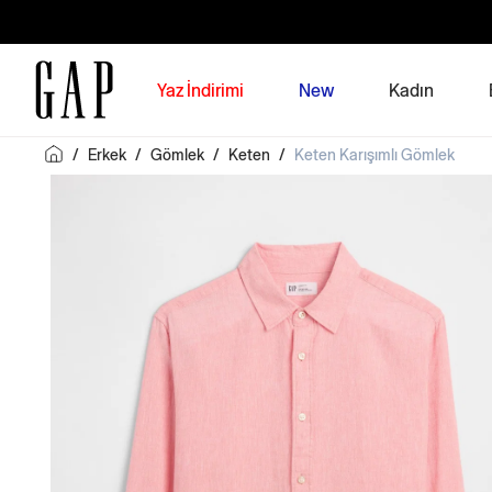
Yaz İndirimi
New
Kadın
/
Erkek
/
Gömlek
/
Keten
/
Keten Karışımlı Gömlek