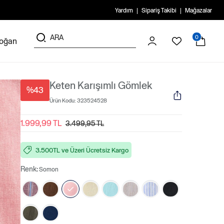
Yardım
Sipariş Takibi
Mağazalar
0
doğan
Keten Karışımlı Gömlek
%43
Ürün Kodu:
323524528
1.999,99 TL
3.499,95 TL
3.500TL ve Üzeri Ücretsiz Kargo
Renk:
Somon