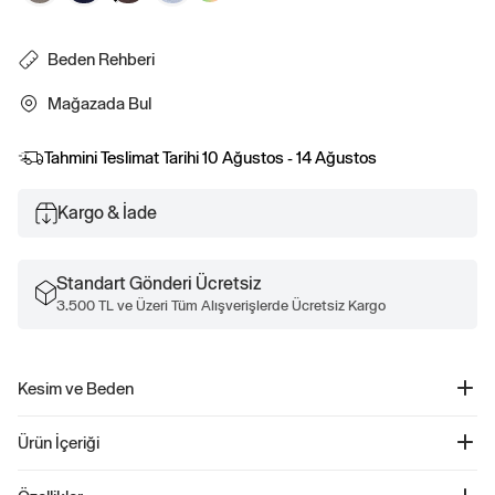
Beden Rehberi
Mağazada Bul
Tahmini Teslimat Tarihi
10 Ağustos - 14 Ağustos
Kargo & İade
Standart Gönderi Ücretsiz
3.500 TL ve Üzeri Tüm Alışverişlerde Ücretsiz Kargo
Kesim ve Beden
Kesim: Rahat.
Ürün İçeriği
Bir straight ve kolay kesim.
Classic kesim için bir beden küçüğünü tercih edin.
Keten Karışımlı Relaxed T-Shirt - 886584
Kalçada bitiyor.