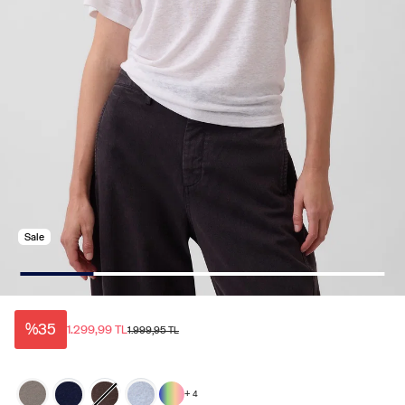
Sale
%35
1.299,99 TL
1.999,95 TL
+
4