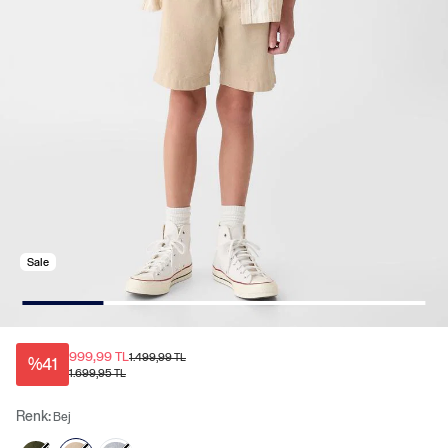
Sale
999,99 TL
1.499,99 TL
%41
1.699,95 TL
Renk:
Bej