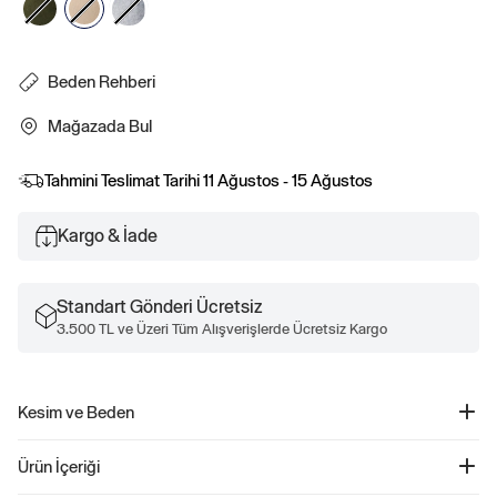
Beden Rehberi
Mağazada Bul
Tahmini Teslimat Tarihi
11 Ağustos - 15 Ağustos
Kargo & İade
Standart Gönderi Ücretsiz
3.500 TL ve Üzeri Tüm Alışverişlerde Ücretsiz Kargo
Kesim ve Beden
Kolay giyilebilir. Rahat kesim Daha fazla uyum ve beden bilgisi için Beden
Ürün İçeriği
Kılavuzumuza göz atın.