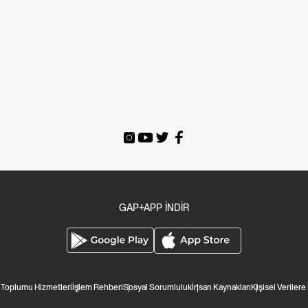
GAP+APP İNDİR
i Toplumu Hizmetleri
İşlem Rehberi
Sosyal Sorumluluk
İnsan Kaynakları
Kişisel Verilere