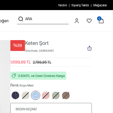
Yardım
Sipariş Takibi
Mağazalar
0
doğan
Keten Şort
%39
Ürün Kodu:
322843067
1.699,99 TL
2.799,95 TL
3.500TL ve Üzeri Ücretsiz Kargo
Renk:
Koyu Mavi
BEDEN SEÇINIZ