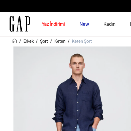
Yaz İndirimi
New
Kadın
/
Erkek
/
Şort
/
Keten
/
Keten Şort