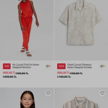
Kız Çocuk | Pull-On Keten
Erkek Çocuk | Relaxed
%41
1
%33
1
Karışımlı Pantolon
Keten Karışımlı Gömlek
999,99 TL
999,99 TL
1.199,99 TL
1.199,99 TL
1.699,95 TL
1.499,95 TL