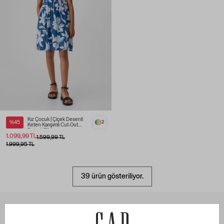
Kız Çocuk | Çiçek Desenli
%45
2
Keten Karışımlı Cut-Out
Detaylı Elbise
1.099,99 TL
1.599,99 TL
1.999,95 TL
39 ürün gösteriliyor.
ÖZEL SAYFALAR