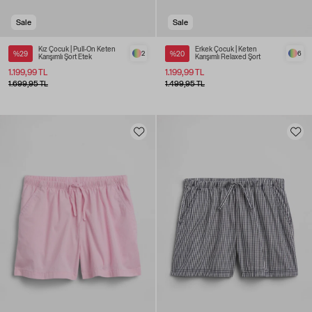
Sale
Sale
Kız Çocuk | Pull-On Keten
Erkek Çocuk | Keten
%29
2
%20
6
Karışımlı Şort Etek
Karışımlı Relaxed Şort
1.199,99 TL
1.199,99 TL
1.699,95 TL
1.499,95 TL