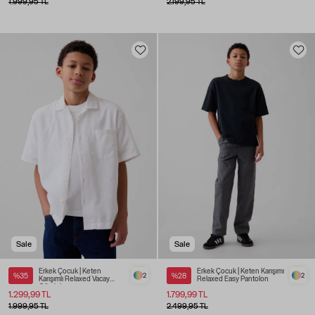
1.999,95 TL
2.199,95 TL
Sale
Sale
Erkek Çocuk | Keten
Erkek Çocuk | Keten Karışımı
%35
2
%28
2
Karışımlı Relaxed Vacay
Relaxed Easy Pantolon
Gömlek
1.299,99 TL
1.799,99 TL
1.999,95 TL
2.499,95 TL