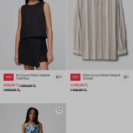
Kız Çocuk | Keten Karışımlı
Erkek Çocuk | Keten Karışımlı
%47
3
%27
1
Fırfırlı Bluz
Gömlek
899,99 TL
1.099,99 TL
1.299,99 TL
1.699,95 TL
1.499,95 TL