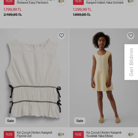
%28
2
%35
2
Relaxed Easy Pantolon
Karışımı Hakim Yaka Gömlek
1.799,99 TL
1.299,99 TL
2.499,95 TL
1.999,95 TL
Sale
Sale
Kız Çocuk | Keten Karışımlı
Kız Çocuk | Keten Karışımlı
%33
3
%32
1
Fiyonk Üst
Yuvarlak Yaka Elbise