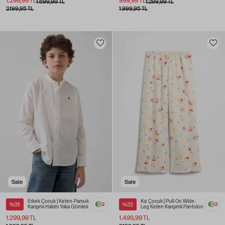
1.299,99 TL
999,99 TL
1.699,99 TL
1.299,99 TL
2.199,95 TL
1.999,95 TL
Sale
Sale
Erkek Çocuk | Keten-Pamuk
Kız Çocuk | Pull-On Wide-
%35
2
%32
2
Karışımı Hakim Yaka Gömlek
Leg Keten Karışımlı Pantolon
1.299,99 TL
1.499,99 TL