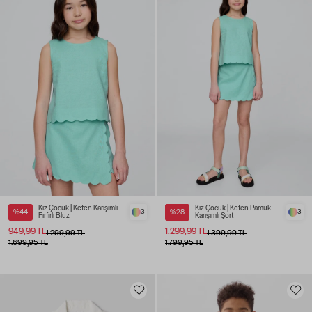
Kız Çocuk | Keten Karışımlı
Kız Çocuk | Keten Pamuk
%44
3
%28
3
Fırfırlı Bluz
Karışımlı Şort
949,99 TL
1.299,99 TL
1.299,99 TL
1.399,99 TL
1.699,95 TL
1.799,95 TL