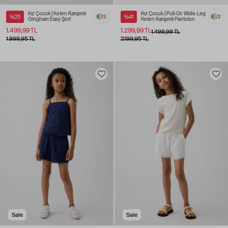
Kız Çocuk | Keten Karışımlı
Kız Çocuk | Pull-On Wide-Leg
%25
2
%41
2
Gingham Easy Şort
Keten Karışımlı Pantolon
1.499,99 TL
1.299,99 TL
1.499,99 TL
1.999,95 TL
2.199,95 TL
Sale
Sale