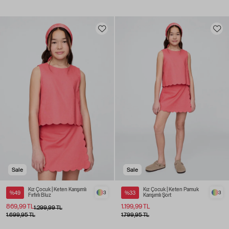
Sale
Sale
Kız Çocuk | Keten Karışımlı
Kız Çocuk | Keten Pamuk
%49
3
%33
3
Fırfırlı Bluz
Karışımlı Şort
869,99 TL
1.199,99 TL
1.299,99 TL
1.699,95 TL
1.799,95 TL