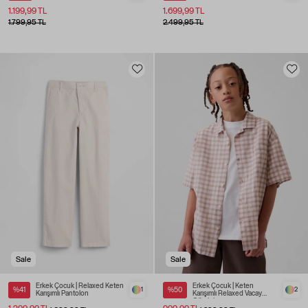
1.199,99 TL
1.699,99 TL
1.799,95 TL
2.499,95 TL
Sale
Sale
Erkek Çocuk | Relaxed Keten
Erkek Çocuk | Keten
%41
1
%50
2
Karışımlı Pantolon
Karışımlı Relaxed Vacay
Gömlek