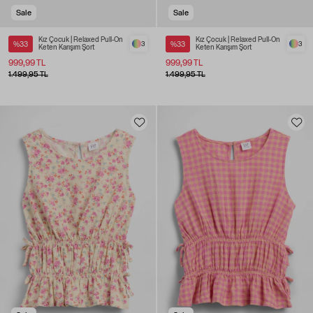
Sale
Sale
Kız Çocuk | Relaxed Pull-On
Kız Çocuk | Relaxed Pull-On
%33
3
%33
3
Keten Karışım Şort
Keten Karışım Şort
999,99 TL
999,99 TL
1.499,95 TL
1.499,95 TL