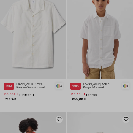
Erkek Çocuk | Keten
Erkek Çocuk | Keten
%53
2
%53
3
Karışımlı Vacay Gömlek
Karışımlı Gömlek
799,99 TL
799,99 TL
1.199,99 TL
1.199,99 TL
1.699,95 TL
1.699,95 TL