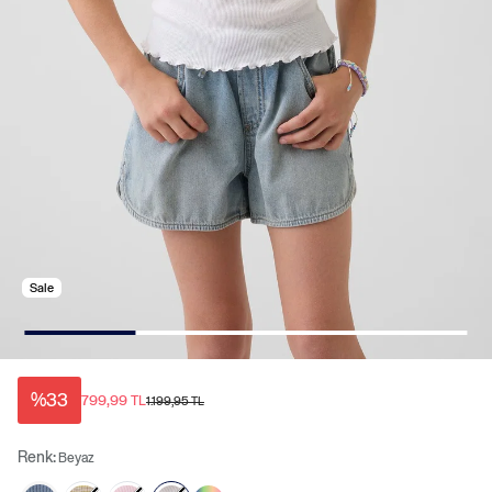
Sale
%33
799,99 TL
1.199,95 TL
Renk:
Beyaz