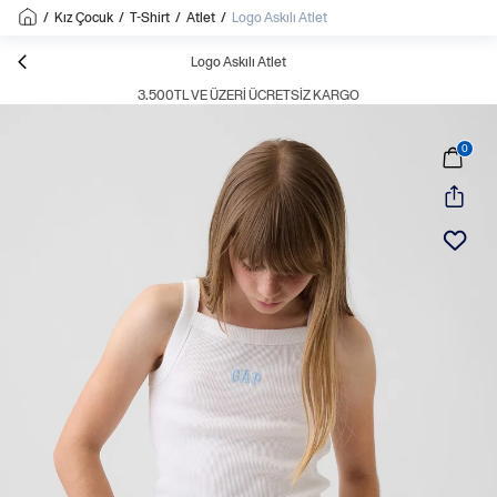
/
Kız Çocuk
/
T-Shirt
/
Atlet
/
Logo Askılı Atlet
Logo Askılı Atlet
3.500TL VE ÜZERI ÜCRETSIZ KARGO
0