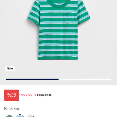
Sale
%35
1.299,99 TL
1.999,95 TL
Renk:
Yeşil