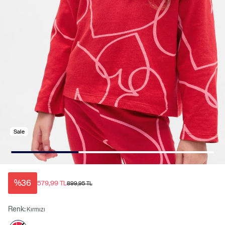
Sale
%36
579,99 TL
899,95 TL
Renk:
Kırmızı