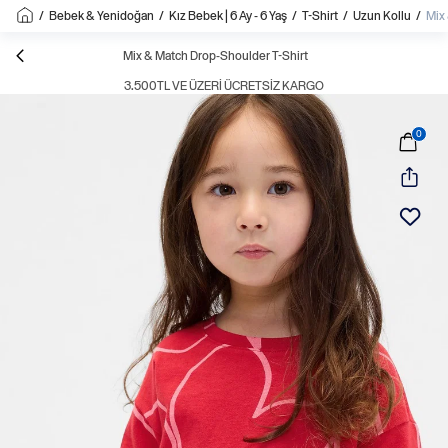
/
Bebek & Yenidoğan
/
Kız Bebek | 6 Ay - 6 Yaş
/
T-Shirt
/
Uzun Kollu
/
Mix
Mix & Match Drop-Shoulder T-Shirt
3.500TL VE ÜZERI ÜCRETSIZ KARGO
0