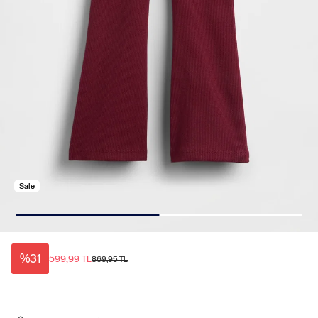
Sale
%31
599,99 TL
869,95 TL