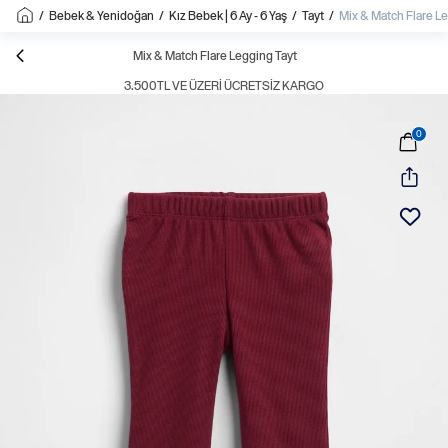
/
Bebek & Yenidoğan
/
Kız Bebek | 6 Ay - 6 Yaş
/
Tayt
/
Mix & Match Flare L
Mix & Match Flare Legging Tayt
3.500TL VE ÜZERI ÜCRETSIZ KARGO
0