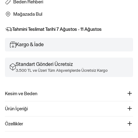
Beden Rehberi
Mağazada Bul
Tahmini Teslimat Tarihi
7 Ağustos - 11 Ağustos
Kargo & İade
Standart Gönderi Ücretsiz
3.500 TL ve Üzeri Tüm Alışverişlerde Ücretsiz Kargo
Kesim ve Beden
Kolay pull-on bel.
Ürün İçeriği
Daralan paça.
Bedeni bebekten küçük çocuğa kadar çeşitlenir.
Mix & Match Flare Legging Tayt - 823192
Özellikler
Ürün Kodu: 823192
Bebeğinizin konforunu ön planda tutan Soft, stretch jersey flare leggings,
%96 Pamuk, %4 Spandeks.
esnek bel bandı ve şık geniş paça tasarımıyla hem rahat hem de stil sahibi bir