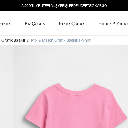
3.500 TL VE ÜZERİ ALIŞVERİŞLERDE ÜCRETSİZ KARGO
Erkek
Kız Çocuk
Erkek Çocuk
Bebek & Yeni
/
Grafik Baskılı
/
Mix & Match Grafik Baskılı T-Shirt