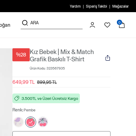
Yardım
Sipariş Takibi
Mağazalar
0
doğan
Kız Bebek | Mix & Match
%28
Grafik Baskılı T-Shirt
Ürün Kodu:
323567935
649,99 TL
899,95 TL
3.500TL ve Üzeri Ücretsiz Kargo
Renk:
Pembe