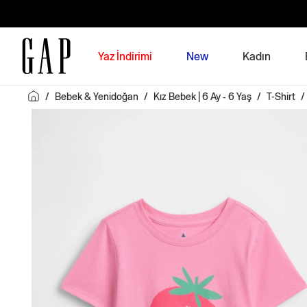
Yaz İndirimi
New
Kadın
/
Bebek & Yenidoğan
/
Kız Bebek | 6 Ay - 6 Yaş
/
T-Shirt