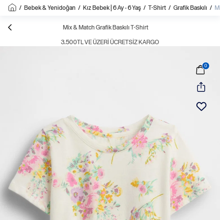
/
Bebek & Yenidoğan
/
Kız Bebek | 6 Ay - 6 Yaş
/
T-Shirt
/
Grafik Baskılı
/
Mi
Mix & Match Grafik Baskılı T-Shirt
3.500TL VE ÜZERI ÜCRETSIZ KARGO
0