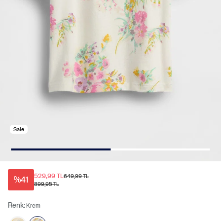
Sale
529,99 TL
649,99 TL
%41
899,95 TL
Renk:
Krem