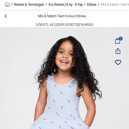
/
Bebek & Yenidoğan
/
Kız Bebek | 6 Ay - 6 Yaş
/
Elbise
/
Mix & Match Twirl 
Mix & Match Twirl Kolsuz Elbise
3.500TL VE ÜZERI ÜCRETSIZ KARGO
0