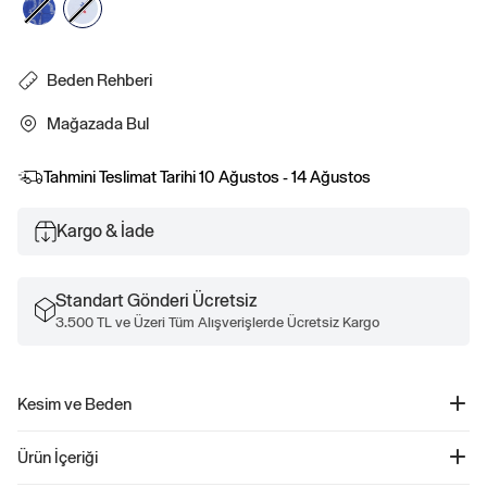
Beden Rehberi
Mağazada Bul
Tahmini Teslimat Tarihi
10 Ağustos - 14 Ağustos
Kargo & İade
Standart Gönderi Ücretsiz
3.500 TL ve Üzeri Tüm Alışverişlerde Ücretsiz Kargo
Kesim ve Beden
Fit and flare silueti.
Ürün İçeriği
Diz hizasında.
Bedeni bebekten küçük çocuk boyutuna kadar çeşitlenir.