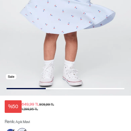
Sale
649,99 TL
909,99 TL
%50
1.299,95 TL
Renk:
Açık Mavi