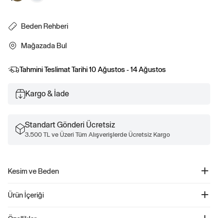
Beden Rehberi
Mağazada Bul
Tahmini Teslimat Tarihi
10 Ağustos - 14 Ağustos
Kargo & İade
Standart Gönderi Ücretsiz
3.500 TL ve Üzeri Tüm Alışverişlerde Ücretsiz Kargo
Kesim ve Beden
Kesim: Esnek uyum.
Ürün İçeriği
Vücut hatlarınıza uyum sağlayan ince ve esnek.
Kalçanın hizasında.
Modern Fitilli Hırka Yelek - 779903
Gap beden S giyen modellerin boyu 5'8"–5'11" (172–180 cm) ve bel ölçüsü