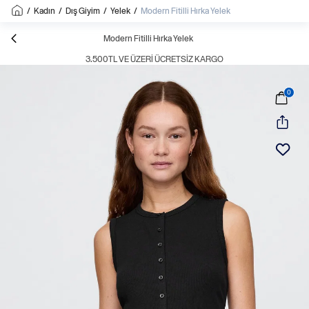
/
Kadın
/
Dış Giyim
/
Yelek
/
Modern Fitilli Hırka Yelek
Modern Fitilli Hırka Yelek
3.500TL VE ÜZERI ÜCRETSIZ KARGO
0