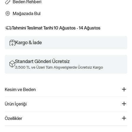
Beden Rehberi
Mağazada Bul
Tahmini Teslimat Tarihi
10 Ağustos - 14 Ağustos
Kargo & İade
Standart Gönderi Ücretsiz
3.500 TL ve Üzeri Tüm Alışverişlerde Ücretsiz Kargo
Kesim ve Beden
Kolay giyilebilir. Rahat kesim Daha fazla uyum ve beden bilgisi için Beden
Ürün İçeriği
Kılavuzumuza göz atın.
Organik Pamuk Grafikli Pijama Takımı - 525981
Özellikler
Ürün Kodu: 525981
Yumuşak pamuktan üretilen bu çocuk pijama takımı, rahatlık ve doğallığı bir
%100 Pamuk.
araya getiriyor. İç kısmındaki fırçalanmış dokusu ile ekstra yumuşaklık sağlayan