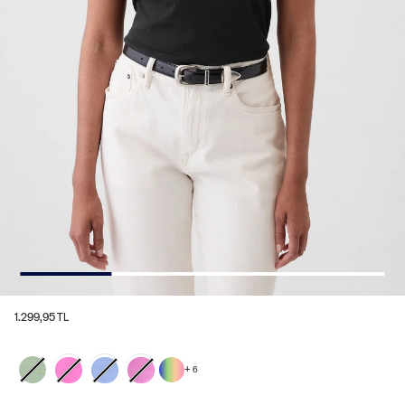
1.299,95 TL
+
6