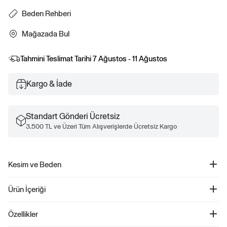
Beden Rehberi
Mağazada Bul
Tahmini Teslimat Tarihi
7 Ağustos - 11 Ağustos
Kargo & İade
Standart Gönderi Ücretsiz
3.500 TL ve Üzeri Tüm Alışverişlerde Ücretsiz Kargo
Kesim ve Beden
Düz siluet, rahat bir uyumla. Boyu kalça hizasında.
Ürün İçeriği
Organik Pamuk Vintage V Yaka T-Shirt - 740140
Özellikler
Ürün Kodu: 740140
%100 organik pamuktan yapılmış olan bu t-shirt, insanlar ve çevre için daha