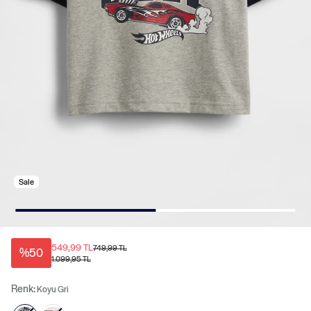
Sale
549,99 TL
749,99 TL
%50
1.099,95 TL
Renk:
Koyu Gri