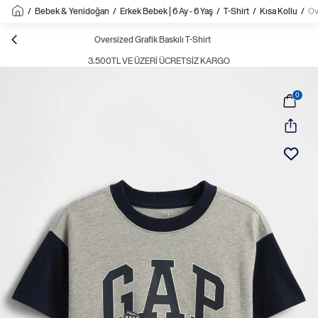
/
Bebek & Yenidoğan
/
Erkek Bebek | 6 Ay - 6 Yaş
/
T-Shirt
/
Kısa Kollu
/
Ov
Oversized Grafik Baskılı T-Shirt
3.500TL VE ÜZERI ÜCRETSIZ KARGO
0