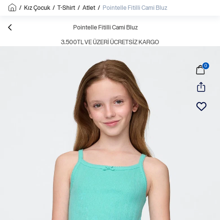
/
Kız Çocuk
/
T-Shirt
/
Atlet
/
Pointelle Fitilli Cami Bluz
Pointelle Fitilli Cami Bluz
3.500TL VE ÜZERI ÜCRETSIZ KARGO
0