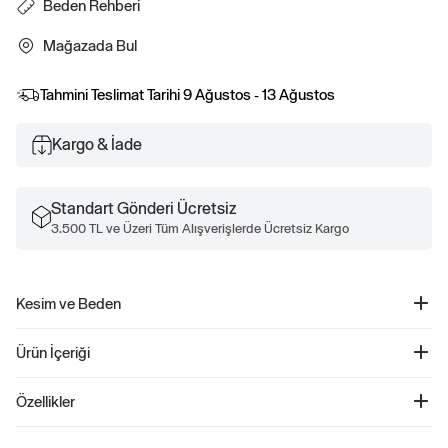
Beden Rehberi
Mağazada Bul
Tahmini Teslimat Tarihi
9 Ağustos - 13 Ağustos
Kargo & İade
Standart Gönderi Ücretsiz
3.500 TL ve Üzeri Tüm Alışverişlerde Ücretsiz Kargo
Kesim ve Beden
Düz, rahat kesim Kalçada bitiyor
Ürün İçeriği
Puffer Şişme Yelek - 486579
Özellikler
Ürün Kodu: 486579
Çocuklar için tasarlanmış bu yelek, suya dayanıklı dış yüzeyi ve %100 geri
%100 Polyester soğuk suda makinede yıkayın
dönüştürülmüş wellon dolgusu ile hem şık hem de fonksiyonel bir seçenek