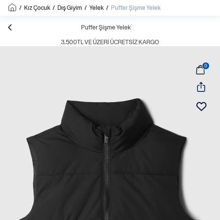
/
Kız Çocuk
/
Dış Giyim
/
Yelek
/
Puffer Şişme Yelek
Puffer Şişme Yelek
3.500TL VE ÜZERI ÜCRETSIZ KARGO
0