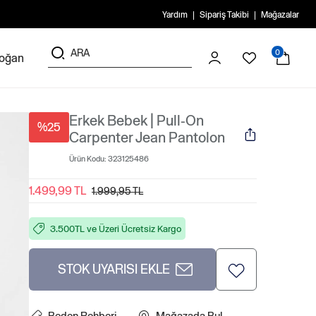
Yardım
Sipariş Takibi
Mağazalar
0
doğan
Erkek Bebek | Pull-On
%25
Carpenter Jean Pantolon
Ürün Kodu:
323125486
1.499,99 TL
1.999,95 TL
3.500TL ve Üzeri Ücretsiz Kargo
STOK UYARISI EKLE
Beden Rehberi
Mağazada Bul