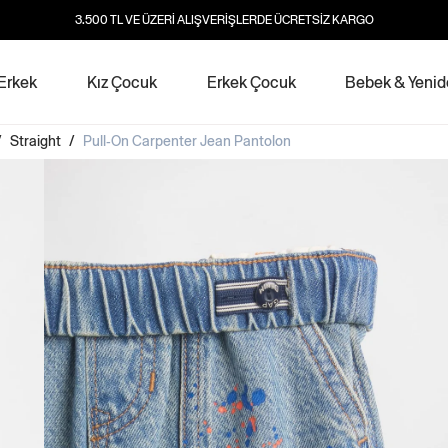
3.500 TL VE ÜZERİ ALIŞVERİŞLERDE ÜCRETSİZ KARGO
Erkek
Kız Çocuk
Erkek Çocuk
Bebek & Yeni
/
Straight
/
Pull-On Carpenter Jean Pantolon