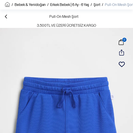
/
Bebek & Yenidoğan
/
Erkek Bebek | 6 Ay - 6 Yaş
/
Şort
/
Pull-On Mesh Şor
Pull-On Mesh Şort
3.500TL VE ÜZERI ÜCRETSIZ KARGO
0