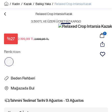
/
Kadın
/
Kazak
/
Balıkçı Yaka
/
Relaxed Crop Intarsia Kazak
Sale
Relaxed Crop Intarsia Kazak
3.500TL VE ÜZERI ÜCRETSIZ KARGO
0
%27
2.199,99 TL
2.999,95 TL
Renk:
Krem
Beden Rehberi
Mağazada Bul
Tahmini Teslimat Tarihi
9 Ağustos - 13 Ağustos