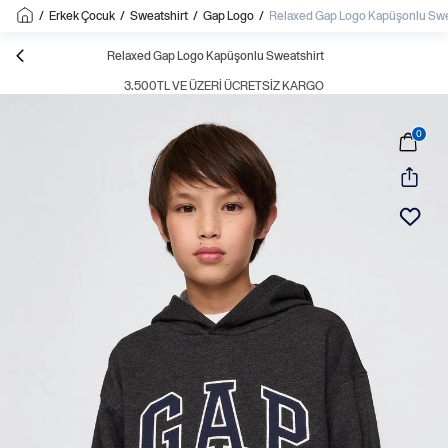
/
Erkek Çocuk
/
Sweatshirt
/
Gap Logo
/
Relaxed Gap Logo Kapüşonlu Swe
Relaxed Gap Logo Kapüşonlu Sweatshirt
3.500TL VE ÜZERI ÜCRETSIZ KARGO
0