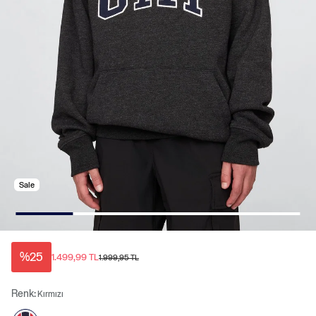
Sale
%25
1.499,99 TL
1.999,95 TL
Renk:
Kırmızı