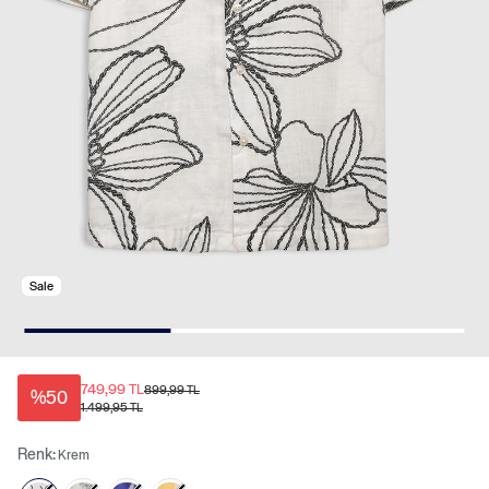
Sale
749,99 TL
899,99 TL
%50
1.499,95 TL
Renk:
Krem