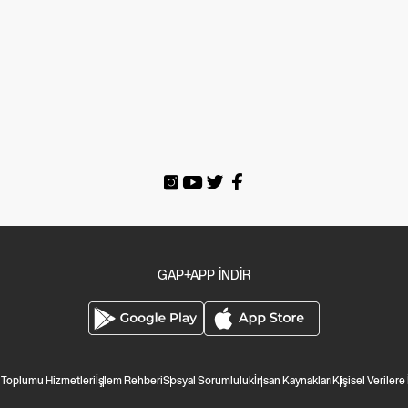
GAP+APP İNDİR
i Toplumu Hizmetleri
İşlem Rehberi
Sosyal Sorumluluk
İnsan Kaynakları
Kişisel Verilere