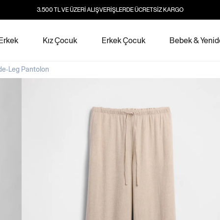
3.500 TL VE ÜZERİ ALIŞVERİŞLERDE ÜCRETSİZ KARGO
Erkek
Kız Çocuk
Erkek Çocuk
Bebek & Yeni
ide-Leg Pantolon