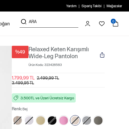
Yardım
Sipariş Takibi
Mağazalar
0
doğan
Relaxed Keten Karışımlı
%49
Wide-Leg Pantolon
Ürün Kodu:
323426583
1.799,99 TL
2.499,99 TL
3.499,95 TL
3.500TL ve Üzeri Ücretsiz Kargo
Renk:
Bej