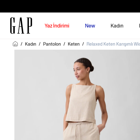
Yaz İndirimi
New
Kadın
/
Kadın
/
Pantolon
/
Keten
/
Relaxed Keten Karışımlı W