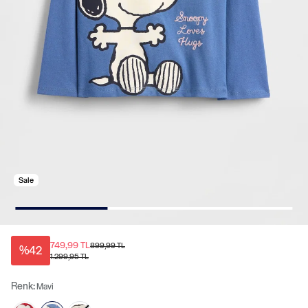
Sale
749,99 TL
899,99 TL
%42
1.299,95 TL
Renk:
Mavi