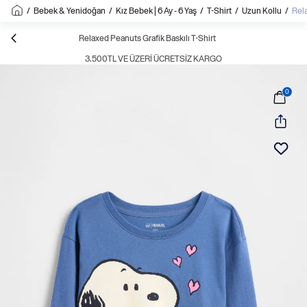
/
Bebek & Yenidoğan
/
Kız Bebek | 6 Ay - 6 Yaş
/
T-Shirt
/
Uzun Kollu
/
Rela
Relaxed Peanuts Grafik Baskılı T-Shirt
3.500TL VE ÜZERI ÜCRETSIZ KARGO
0