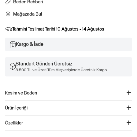
Beden Rehberi
Mağazada Bul
Tahmini Teslimat Tarihi
10 Ağustos - 14 Ağustos
Kargo & İade
Standart Gönderi Ücretsiz
3.500 TL ve Üzeri Tüm Alışverişlerde Ücretsiz Kargo
Kesim ve Beden
Düz, relaxed kesim.
Ürün İçeriği
Kalçanın altında bitiyor.
Relaxed Shaker-Stitch Crewneck Kazak - 789878
Özellikler
Ürün Kodu: 789878
Çocuklar için tasarlanmış bu şık kazak, yumuşak pamuklu triko dokusu ile
%100 Pamuk Makinede yıkanabilir.
konforu ön planda tutuyor. Düşük omuz kesimi ve ribanalı uzun kolları, hem