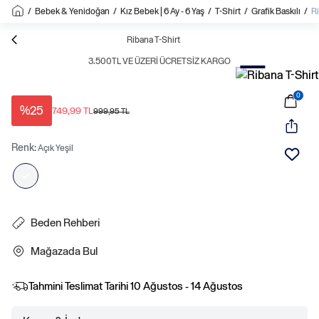
/
Bebek & Yenidoğan
/
Kız Bebek | 6 Ay - 6 Yaş
/
T-Shirt
/
Grafik Baskılı
/
Ri
Sale
Ribana T-Shirt
3.500TL VE ÜZERI ÜCRETSIZ KARGO
0
%25
749,99 TL
999,95 TL
Renk:
Açık Yeşil
Beden Rehberi
Mağazada Bul
Tahmini Teslimat Tarihi
10 Ağustos - 14 Ağustos