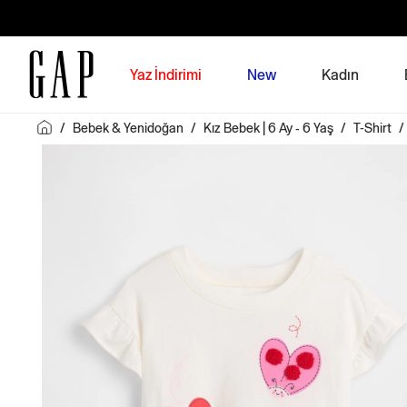
Yaz İndirimi
New
Kadın
/
Bebek & Yenidoğan
/
Kız Bebek | 6 Ay - 6 Yaş
/
T-Shirt