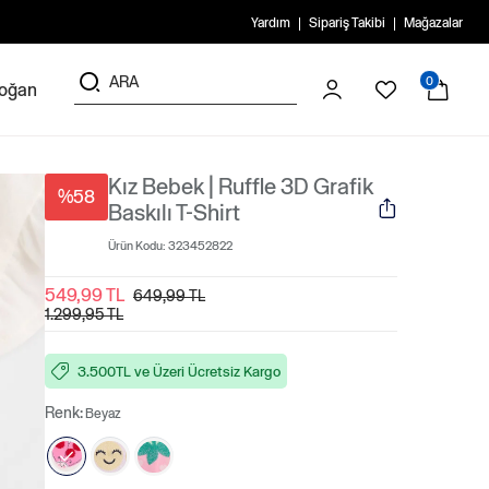
Yardım
Sipariş Takibi
Mağazalar
0
doğan
Kız Bebek | Ruffle 3D Grafik
%58
Baskılı T-Shirt
Ürün Kodu:
323452822
549,99 TL
649,99 TL
1.299,95 TL
3.500TL ve Üzeri Ücretsiz Kargo
Renk:
Beyaz