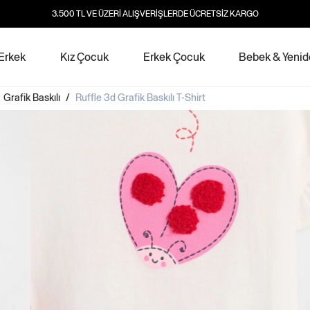
3.500 TL VE ÜZERİ ALIŞVERİŞLERDE ÜCRETSİZ KARGO
Erkek
Kız Çocuk
Erkek Çocuk
Bebek & Yeni
/
Grafik Baskılı
/
Ruffle 3d Grafik Baskılı T-Shirt